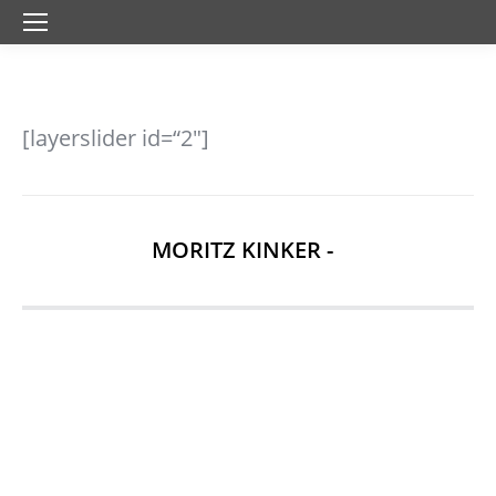
[layerslider id=“2″]
MORITZ KINKER -
Herzlich Willkommen auf meiner HP – mein
Name ist Moritz Kinker – ich bin Musiker und
freue mich, dass du vorbei schaust!
Zu meiner Person:
Als Grundschüler startete ich mit der