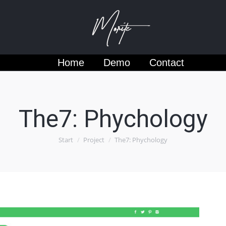
Home
Demo
Contact
Home
Demo
Contact
The7: Phychology
Sie befinden sich hier:
Start
Project
The7: Phychology