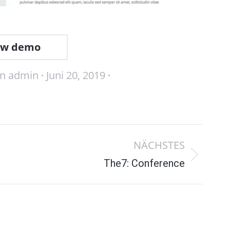
ew demo
on
admin
Juni 20, 2019
NÄCHSTES
Next
The7: Conference
project: