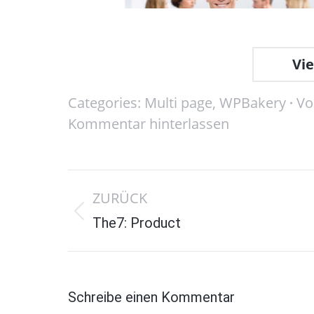
Vi
Categories:
Multi page
,
WPBakery
V
Kommentar hinterlassen
Project
ZURÜCK
navigation
Previous
The7: Product
project:
Schreibe einen Kommentar