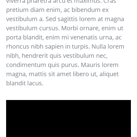
viverra pharetra arcu et maximus. Cras
pretium diam enim, ac bibendum ex
vestibulum a. Sed sagittis lorem at magna
vestibulum cursus. Morbi ornare, enim ut
porta blandit, enim mi venenatis urna, ac
rhoncus nibh sapien in turpis. Nulla lorem
nibh, hendrerit quis vestibulum nec,
condimentum quis purus. Mauris lorem
magna, mattis sit amet libero ut, aliquet
blandit lacus.